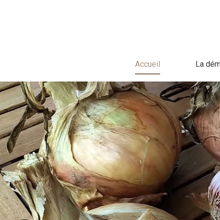
Passer
au
contenu
Accueil
La dém