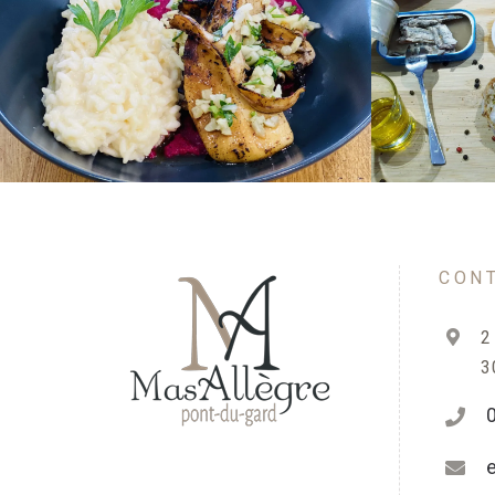
Seiche en persillade Risotto
d’Oignons doux
CON
2
3