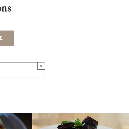
ons
×