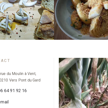
Lamelles de seiches grill
Idée tapas
doux
TACT
 rue du Moulin à Vent,
0210 Vers Pont du Gard
06 64 91 92 16
email