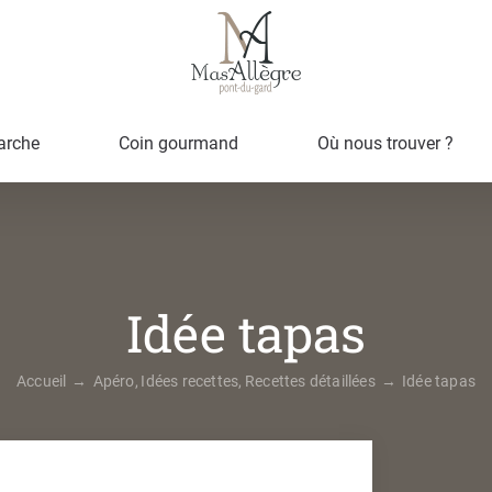
arche
Coin gourmand
Où nous trouver ?
Idée tapas
Accueil
Apéro
Idées recettes
Recettes détaillées
Idée tapas