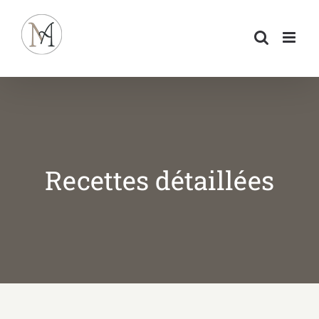
Passer
au
contenu
Recettes détaillées