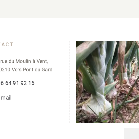
TACT
 rue du Moulin à Vent,
0210 Vers Pont du Gard
06 64 91 92 16
email