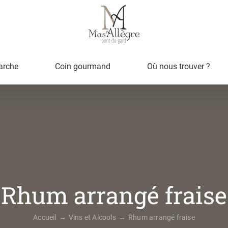
arche
Coin gourmand
Où nous trouver ?
Rhum arrangé fraise
Accueil
Vins et Alcools
Rhum arrangé fraise