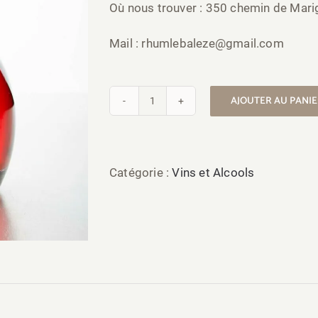
Où nous trouver : 350 chemin de Mar
Mail : rhumlebaleze@gmail.com
AJOUTER AU PANI
quantité
de
Rhum
Catégorie :
Vins et Alcools
arrangé
fraise