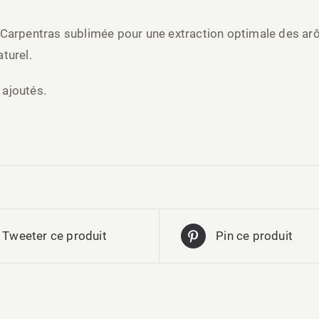
e Carpentras sublimée pour une extraction optimale des ar
aturel.
 ajoutés.
Tweeter ce produit
Pin ce produit