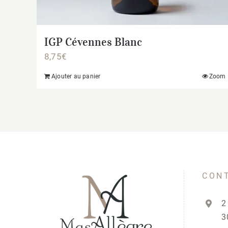
IGP Cévennes Blanc
8,75
€
Ajouter au panier
Zoom
CON
2
3