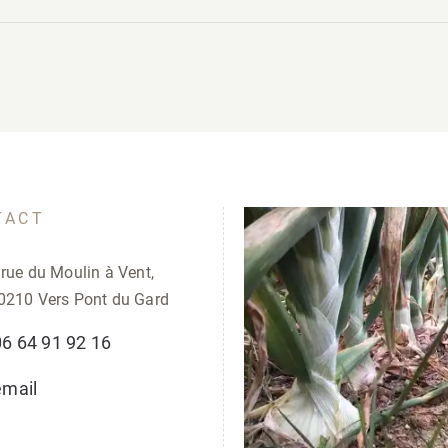
TACT
 rue du Moulin à Vent,
0210 Vers Pont du Gard
06 64 91 92 16
email