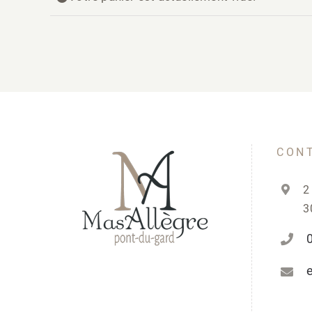
CON
2
3