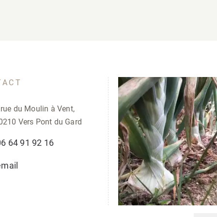
TACT
 rue du Moulin à Vent,
0210 Vers Pont du Gard
06 64 91 92 16
email