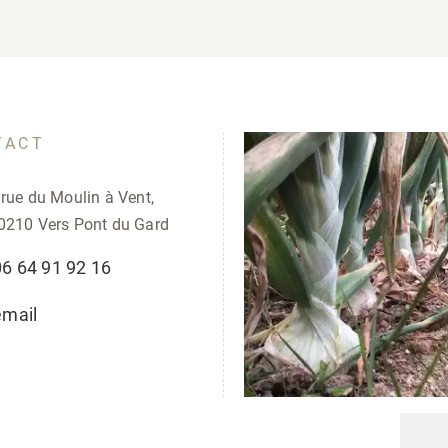
TACT
 rue du Moulin à Vent,
0210 Vers Pont du Gard
06 64 91 92 16
email